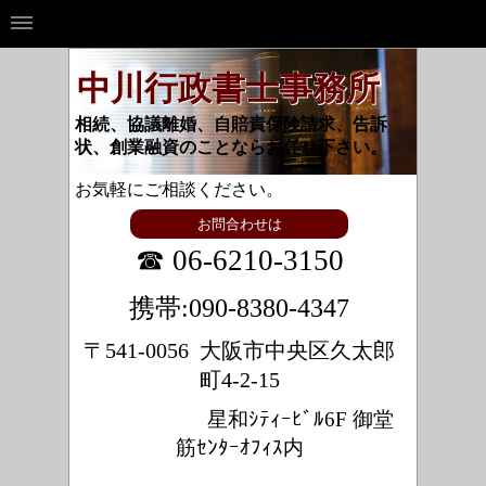
中川行政書士事務所
相続、協議離婚、自賠責保険請求、告訴
状、創業融資のことならお任せ下さい。
お気軽にご相談ください。
お問合わせは
☎ 06-6210-3150
携帯:090-8380-4347
〒541-0056 大阪市中央区久太郎
町4-2-15
星和ｼﾃｨｰﾋﾞﾙ6F 御堂
筋ｾﾝﾀｰｵﾌｨｽ内