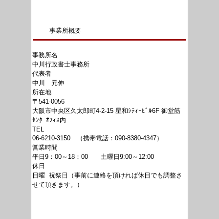
事業所概要
事務所名
中川行政書士事務所
代表者
中川 元伸
所在地
〒541
-0056
大阪市中央区久太郎町4-2-15 星和ｼﾃｨｰﾋﾞﾙ6F 御堂筋
ｾﾝﾀｰｵﾌｨｽ内
TEL
06-6210-3150 （携帯電話：090-8380-4347）
営業時間
平日9：00～18：00 土曜日9:00～12:00
休日
日曜 祝祭日（事前に連絡を頂ければ休日でも調整さ
せて頂きます。）