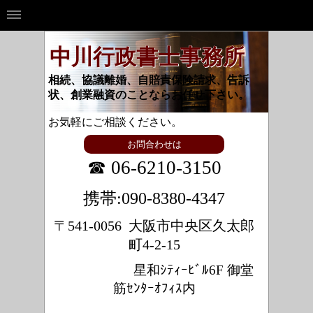
中川行政書士事務所
相続、協議離婚、自賠責保険請求、告訴
状、創業融資のことならお任せ下さい。
お気軽にご相談ください。
お問合わせは
☎ 06-6210-3150
携帯:090-8380-4347
〒541-0056 大阪市中央区久太郎
町4-2-15
星和ｼﾃｨｰﾋﾞﾙ6F 御堂
筋ｾﾝﾀｰｵﾌｨｽ内