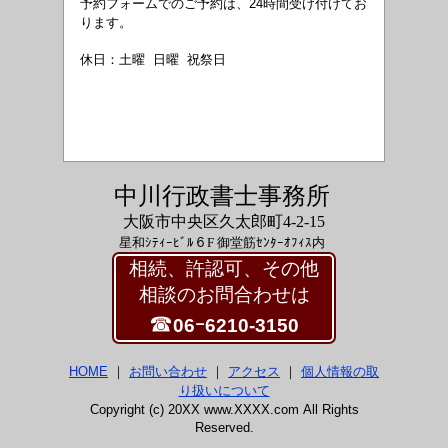
予約フォームでのご予約は、24時間受け付けてお
ります。
休日：土曜 日曜 祝祭日
中川行政書士事務所
大阪市中央区久太郎町4-2-15
星和ｼﾃｨｰﾋﾞﾙ６F 御堂筋ｾﾝﾀｰｵﾌｨｽ内
相続、許認可、その他
相談のお問合わせは
☎
06ｰ6210-3150
HOME
｜
お問い合わせ
｜
アクセス
｜
個人情報の取
り扱いについて
Copyright (c) 20XX www.XXXX.com All Rights
Reserved.