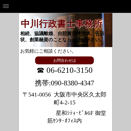
中川行政書士事務所
相続、協議離婚、自賠責保険請求、告訴
状、創業融資のことならお任せ下さい。
お気軽にご相談ください。
お問合わせは
☎ 06-6210-3150
携帯:090-8380-4347
〒541-0056 大阪市中央区久太郎
町4-2-15
星和ｼﾃｨｰﾋﾞﾙ6F 御堂
筋ｾﾝﾀｰｵﾌｨｽ内