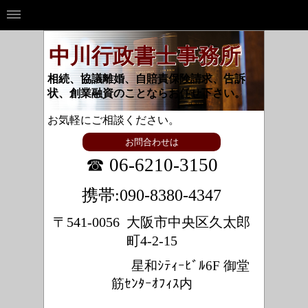
中川行政書士事務所
相続、協議離婚、自賠責保険請求、告訴
状、創業融資のことならお任せ下さい。
お気軽にご相談ください。
お問合わせは
☎ 06-6210-3150
携帯:090-8380-4347
〒541-0056 大阪市中央区久太郎
町4-2-15
星和ｼﾃｨｰﾋﾞﾙ6F 御堂
筋ｾﾝﾀｰｵﾌｨｽ内